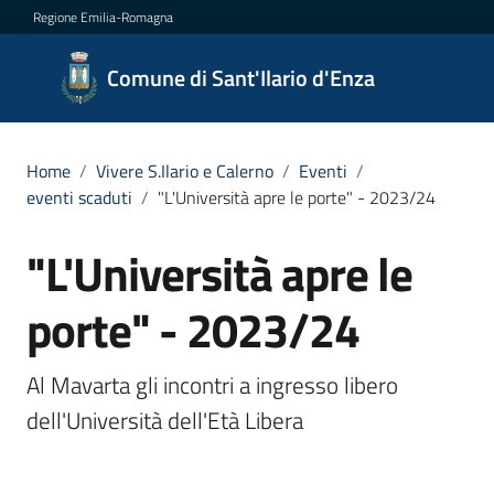
Vai al contenuto
Vai alla navigazione
Vai al footer
Regione Emilia-Romagna
Comune
Comune di Sant'Ilario d'Enza
di
Sant'Ilario
d'Enza
Home
/
Vivere S.Ilario e Calerno
/
Eventi
/
eventi scaduti
/
"L'Università apre le porte" - 2023/24
"L'Università apre le
Salta al contenuto
Amministrazione
porte" - 2023/24
Novità
Al Mavarta gli incontri a ingresso libero 
Servizi
dell'Università dell'Età Libera
Vivere
Sant'Ilario