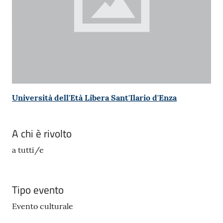
gli
argomenti...
Seguici
su
Università dell'Età Libera Sant'Ilario d'Enza
A chi è rivolto
a tutti/e
Tipo evento
Evento culturale