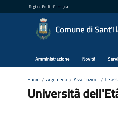
Vai al contenuto
Vai alla navigazione
Vai al footer
Regione Emilia-Romagna
Comune di Sant'Il
Amministrazione
Novità
Servi
Home
Argomenti
Associazioni
Le asso
/
/
/
Università dell'Et