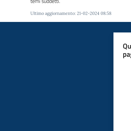
temi suddetti.
Ultimo aggiornamento
:
21-02-2024 08:58
Qu
pa
Valut