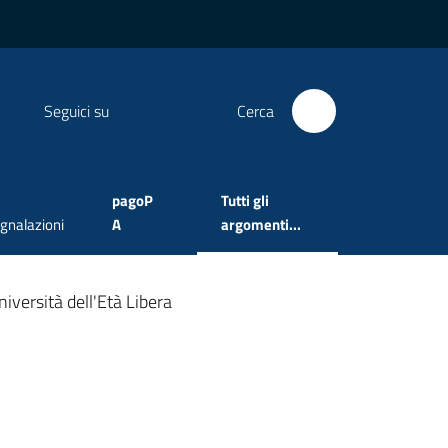
Seguici su
Cerca
pagoP
Tutti gli
Menu selezionato
gnalazioni
A
argomenti...
niversità dell'Età Libera