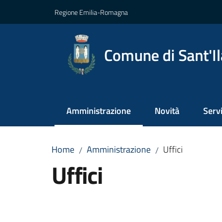
Vai al contenuto
Vai alla navigazione
Vai al footer
Regione Emilia-Romagna
Comune di Sant'Il
Amministrazione
Novità
Servi
Menu selezionato
Home
Amministrazione
Uffici
/
/
Uffici