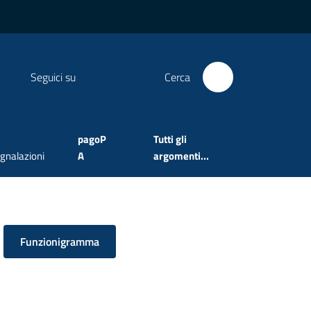
Seguici su
Cerca
pagoP
Tutti gli
gnalazioni
A
argomenti...
Funzionigramma