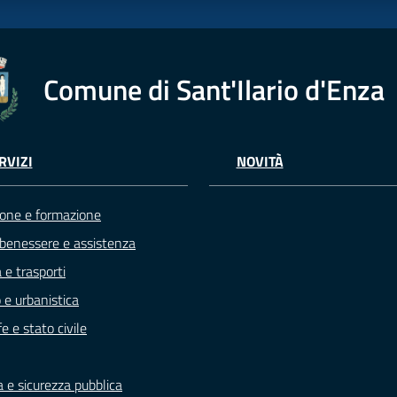
Comune di Sant'Ilario d'Enza
RVIZI
NOVITÀ
one e formazione
 benessere e assistenza
 e trasporti
 e urbanistica
e e stato civile
a e sicurezza pubblica