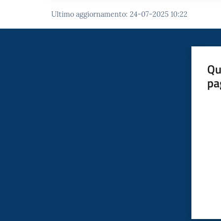
Ultimo aggiornamento
:
24-07-2025 10:22
Qu
pa
Valut