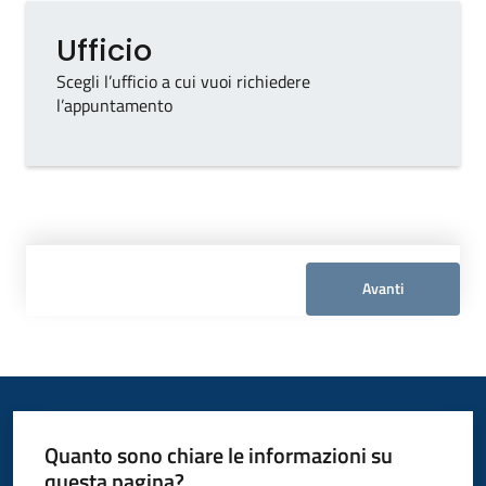
Ufficio
d'Enza
Ufficio
Tipo di ufficio
Scegli l’ufficio a cui vuoi richiedere
l’appuntamento
Seleziona un ufficio
Prenota
Appuntamento
Segnalazioni
Avanti
p
a
g
o
P
Quanto sono chiare le informazioni su
A
questa pagina?