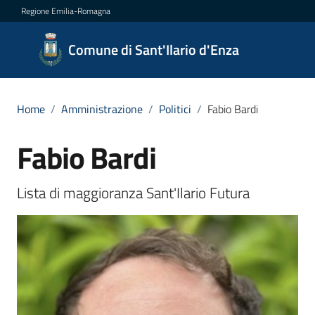
Vai al contenuto
Vai alla navigazione
Vai al footer
Regione Emilia-Romagna
Comune
Comune di Sant'Ilario d'Enza
di
Sant'Ilario
d'Enza
Home
/
Amministrazione
/
Politici
/
Fabio Bardi
Fabio Bardi
Salta al contenuto
Amministrazione
Lista di maggioranza Sant'Ilario Futura
Menu selezionato
Novità
Servizi
Vivere
Sant'Ilario