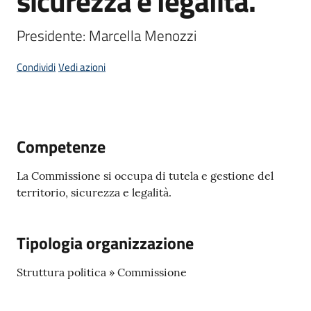
sicurezza e legalità.
d'Enza
Presidente: Marcella Menozzi
Condividi
Vedi azioni
Prenota
Appuntamento
Competenze
Segnalazioni
La Commissione si occupa di tutela e gestione del
p
territorio, sicurezza e legalità.
a
g
o
Tipologia organizzazione
P
A
Struttura politica » Commissione
Tutti