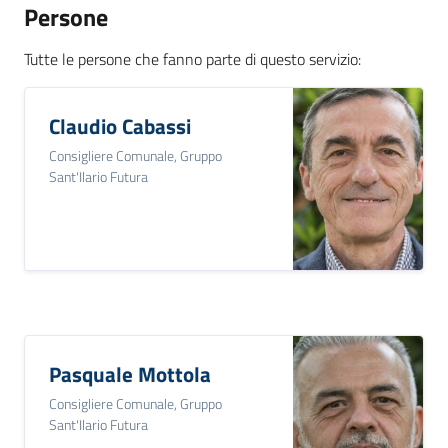
Persone
gli
argomenti...
Tutte le persone che fanno parte di questo servizio
:
Claudio Cabassi
Seguici
Consigliere Comunale, Gruppo
su
Sant'Ilario Futura
Pasquale Mottola
Consigliere Comunale, Gruppo
Sant'Ilario Futura