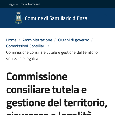
Vai al contenuto
Vai alla navigazione
Vai al footer
Regione Emilia-Romagna
Comune
Comune di Sant'Ilario d'Enza
di
Sant'Ilario
d'Enza
Home
/
Amministrazione
/
Organi di governo
/
Commissioni Consiliari
/
Commissione consiliare tutela e gestione del territorio,
sicurezza e legalità.
Amministrazione
Menu selezionato
Commissione
Salta al contenuto
Novità
consiliare tutela e
Servizi
gestione del territorio,
Vivere
Sant'Ilario