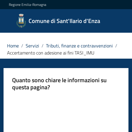
Vai al contenuto
Vai alla navigazione
Vai al footer
Regione Emilia-Romagna
Comune
Comune di Sant'Ilario d'Enza
di
Sant'Ilario
d'Enza
Home
/
Servizi
/
Tributi, finanze e contravvenzioni
/
Accertamento con adesione ai fini TASI_IMU
Amministrazione
Quanto sono chiare le informazioni su
questa pagina?
Novità
Valuta da 1 a 5 stelle
Servizi
Menu selezionato
Vivere
Sant'Ilario