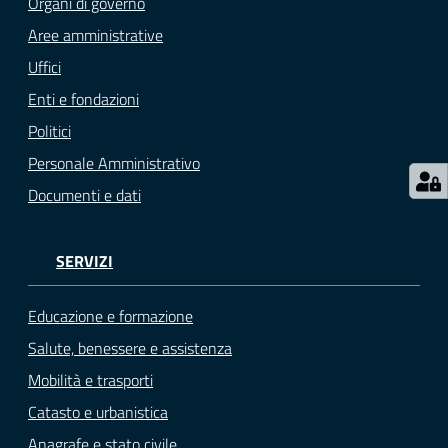
Organi di governo
gli
Aree amministrative
argomenti...
Uffici
Enti e fondazioni
Politici
Seguici
su
Personale Amministrativo
Documenti e dati
SERVIZI
Educazione e formazione
Salute, benessere e assistenza
Mobilità e trasporti
Catasto e urbanistica
Anagrafe e stato civile