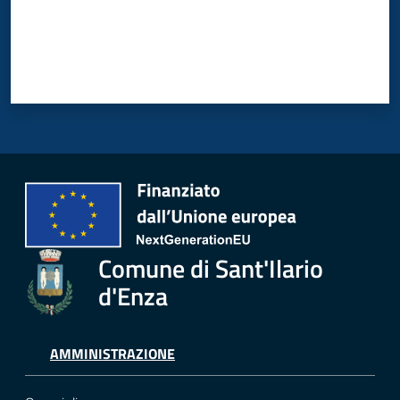
d'Enza
Prenota
Appuntamento
Segnalazioni
p
Comune di Sant'Ilario
a
g
d'Enza
o
P
A
AMMINISTRAZIONE
Tutti