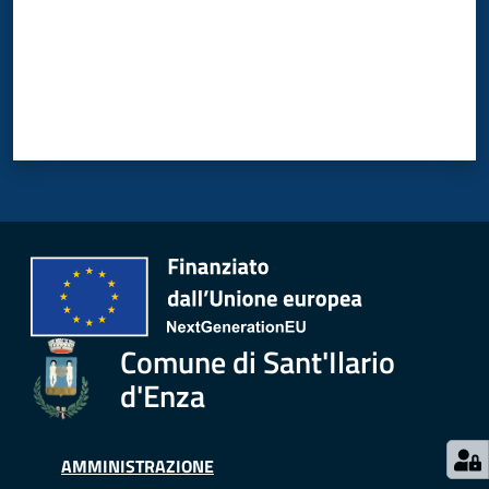
gli
argomenti...
Seguici
su
Comune di Sant'Ilario
d'Enza
AMMINISTRAZIONE