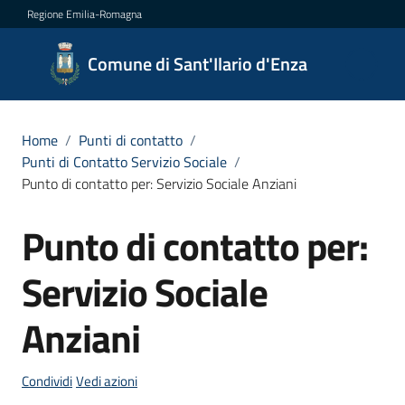
Vai al contenuto
Vai alla navigazione
Vai al footer
Regione Emilia-Romagna
Comune
Comune di Sant'Ilario d'Enza
di
Sant'Ilario
d'Enza
Home
/
Punti di contatto
/
Punti di Contatto Servizio Sociale
/
Punto di contatto per: Servizio Sociale Anziani
Amministrazione
Punto di contatto per:
Salta al contenuto
Novità
Servizio Sociale
Anziani
Servizi
Menu selezionato
Vivere
Condividi
Vedi azioni
Sant'Ilario