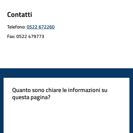
d'Enza
Contatti
Telefono
:
0522 672260
Fax
:
0522 479773
Prenota
Appuntamento
Segnalazioni
p
a
Quanto sono chiare le informazioni su
g
questa pagina?
o
Valuta da 1 a 5 stelle
P
A
Tutti