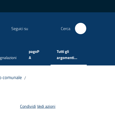
Seguici su
Cerca
pagoP
Tutti gli
Menu selezionato
gnalazioni
A
argomenti...
co comunale
/
Condividi
Vedi azioni