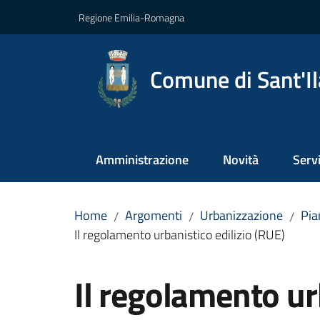
Vai al contenuto
Vai alla navigazione
Vai al footer
Regione Emilia-Romagna
Comune di Sant'Il
Amministrazione
Novità
Servi
Home
Argomenti
Urbanizzazione
Pia
/
/
/
Il regolamento urbanistico edilizio (RUE)
Il regolamento urb