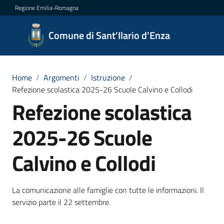
Vai al contenuto
Vai alla navigazione
Vai al footer
Regione Emilia-Romagna
Comune
Comune di Sant'Ilario d'Enza
di
Sant'Ilario
d'Enza
Home
/
Argomenti
/
Istruzione
/
Refezione scolastica 2025-26 Scuole Calvino e Collodi
Refezione scolastica
Amministrazione
2025-26 Scuole
Novità
Calvino e Collodi
Servizi
La comunicazione alle famiglie con tutte le informazioni. Il
servizio parte il 22 settembre.
Vivere
Sant'Ilario