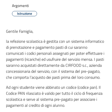
d'Enza
Argomenti
Istruzione
Gentile Famiglia,
Prenota
Appuntamento
la refezione scolastica è gestita con un sistema informatico
di prenotazione e pagamento pasti di cui saranno
comunicati i codici personali assegnati per poter effettuare i
Segnalazioni
pagamenti (ricariche) ed usufruire del servizio mensa. I pasti
saranno acquistati direttamente da CIRFOOD s.c., azienda
p
concessionaria del servizio, con il sistema del pre-pagato,
a
che comporta l’acquisto dei pasti prima del loro consumo.
g
o
Ad ogni studente viene abbinato un codice (codice pan). Il
P
Codice PAN rilasciato è valido per tutto il ciclo di frequenza
A
scolastica e serve al sistema pre-pagato per associare i
pagamenti al credito di ogni alunno.
Tutti