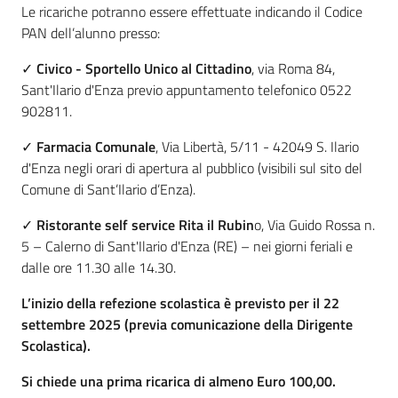
Le ricariche potranno essere effettuate indicando il Codice
gli
PAN dell’alunno presso:
argomenti...
Menu selezionato
✓
Civico - Sportello Unico al Cittadino
, via Roma 84,
Sant'Ilario d'Enza previo appuntamento telefonico 0522
902811.
Seguici
su
✓
Farmacia Comunale
, Via Libertà, 5/11 - 42049 S. Ilario
d'Enza negli orari di apertura al pubblico (visibili sul sito del
Comune di Sant’Ilario d’Enza).
✓
Ristorante self service Rita il Rubin
o, Via Guido Rossa n.
5 – Calerno di Sant'Ilario d'Enza (RE) – nei giorni feriali e
dalle ore 11.30 alle 14.30.
L’inizio della refezione scolastica è previsto per il 22
settembre 2025 (previa comunicazione della Dirigente
Scolastica).
Si chiede una prima ricarica di almeno Euro 100,00.