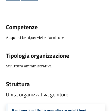
d'Enza
Competenze
Prenota
Acquisti beni,servizi e forniture
Appuntamento
Segnalazioni
Tipologia organizzazione
p
Struttura amministrativa
a
g
Struttura
o
P
Unità organizzativa genitore
A
Ragioneria ed Unità operativa acquisti beni,
Tutti