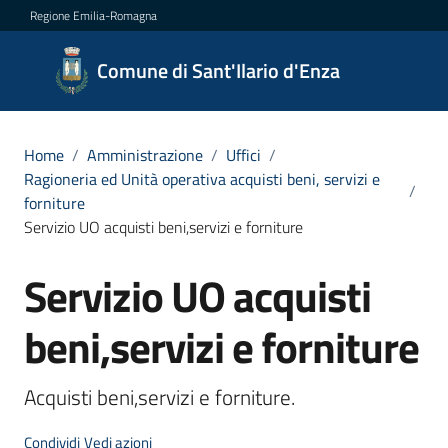
Vai al contenuto
Vai alla navigazione
Vai al footer
Regione Emilia-Romagna
Comune
Comune di Sant'Ilario d'Enza
di
Sant'Ilario
d'Enza
Home
/
Amministrazione
/
Uffici
/
Ragioneria ed Unità operativa acquisti beni, servizi e
/
forniture
Servizio UO acquisti beni,servizi e forniture
Amministrazione
Menu selezionato
Servizio UO acquisti
Salta al contenuto
Novità
beni,servizi e forniture
Servizi
Menu selezionato
Acquisti beni,servizi e forniture.
Vivere
Sant'Ilario
Condividi
Vedi azioni