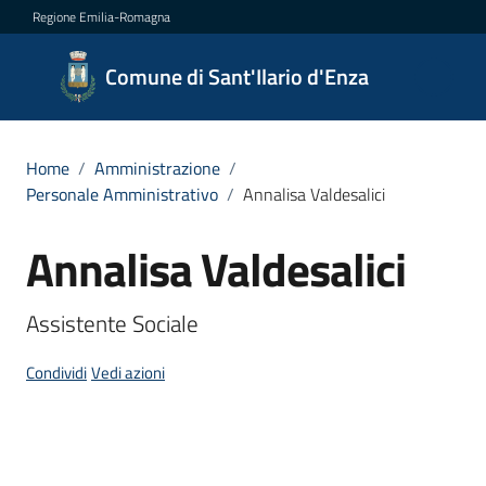
Vai al contenuto
Vai alla navigazione
Vai al footer
Regione Emilia-Romagna
Comune
Comune di Sant'Ilario d'Enza
di
Sant'Ilario
d'Enza
Home
/
Amministrazione
/
Personale Amministrativo
/
Annalisa Valdesalici
Annalisa Valdesalici
Salta al contenuto
Amministrazione
Menu selezionato
Assistente Sociale
Novità
Condividi
Vedi azioni
Servizi
Vivere
Sant'Ilario