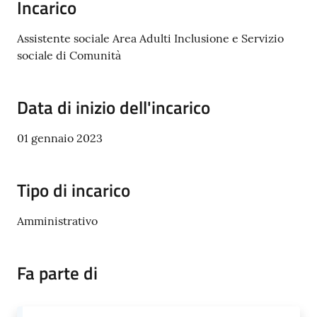
Incarico
d'Enza
Assistente sociale Area Adulti Inclusione e Servizio
sociale di Comunità
Prenota
Data di inizio dell'incarico
Appuntamento
01 gennaio 2023
Segnalazioni
Tipo di incarico
p
a
Amministrativo
g
o
P
Fa parte di
A
Tutti