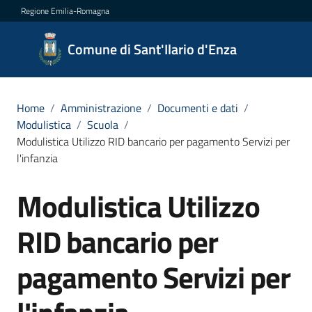
Vai al contenuto
Vai alla navigazione
Vai al footer
Regione Emilia-Romagna
Comune
Comune di Sant'Ilario d'Enza
di
Sant'Ilario
d'Enza
Home
/
Amministrazione
/
Documenti e dati
/
Modulistica
/
Scuola
/
Modulistica Utilizzo RID bancario per pagamento Servizi per
l'infanzia
Amministrazione
Menu selezionato
Modulistica Utilizzo
Salta al contenuto
Novità
RID bancario per
Servizi
pagamento Servizi per
Vivere
Sant'Ilario