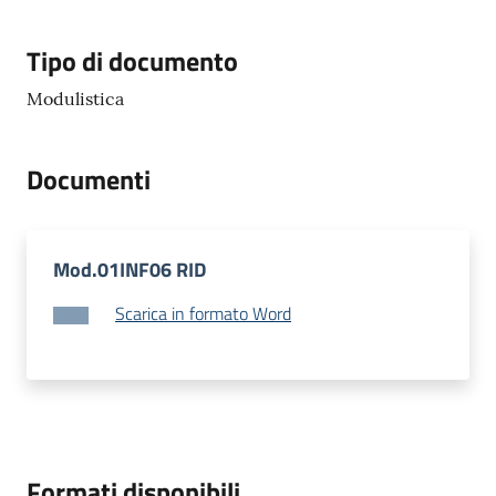
gli
argomenti...
Tipo di documento
Modulistica
Seguici
Documenti
su
Mod.01INF06 RID
Scarica in formato Word
Formati disponibili