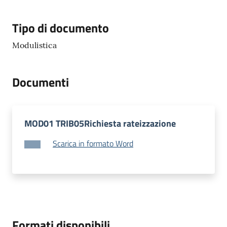
gli
argomenti...
Tipo di documento
Modulistica
Seguici
Documenti
su
MOD01 TRIB05Richiesta rateizzazione
Scarica in formato Word
Formati disponibili