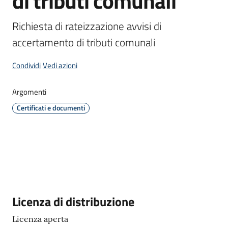
di tributi comunali
d'Enza
Richiesta di rateizzazione avvisi di 
accertamento di tributi comunali 
Condividi
Vedi azioni
Prenota
Appuntamento
Argomenti
Certificati e documenti
Segnalazioni
p
a
g
o
P
A
Descrizione
Licenza di distribuzione
Licenza aperta
Tutti