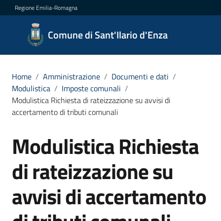
Vai al contenuto
Vai alla navigazione
Vai al footer
Regione Emilia-Romagna
Comune
Comune di Sant'Ilario d'Enza
di
Sant'Ilario
d'Enza
Home
/
Amministrazione
/
Documenti e dati
/
Modulistica
/
Imposte comunali
/
Modulistica Richiesta di rateizzazione su avvisi di
accertamento di tributi comunali
Amministrazione
Menu selezionato
Modulistica Richiesta
Salta al contenuto
Novità
di rateizzazione su
Servizi
avvisi di accertamento
Vivere
Sant'Ilario