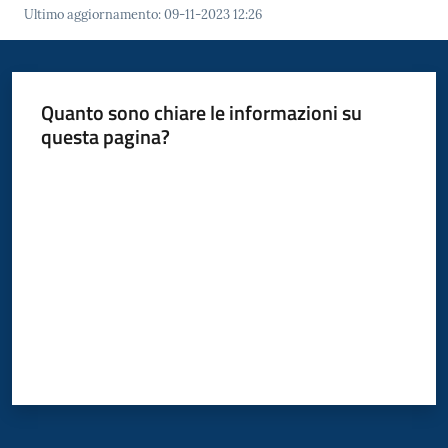
d'Enza
Ultimo aggiornamento
:
09-11-2023 12:26
Quanto sono chiare le informazioni su
questa pagina?
Prenota
Appuntamento
Valuta da 1 a 5 stelle
Segnalazioni
p
a
g
o
P
A
Tutti