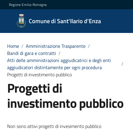
Vai al contenuto
Vai alla navigazione
Vai al footer
Regione Emilia-Romagna
Comune
Comune di Sant'Ilario d'Enza
di
Sant'Ilario
d'Enza
Home
/
Amministrazione Trasparente
/
Bandi di gara e contratti
/
Atti delle amministrazioni aggiudicatrici e degli enti
/
aggiudicatori distintamente per ogni procedura
Amministrazione
Progetti di investimento pubblico
Menu selezionato
Progetti di
Novità
investimento pubblico
Servizi
Vivere
Non sono attivi progetti di invesimento pubblico
Sant'Ilario