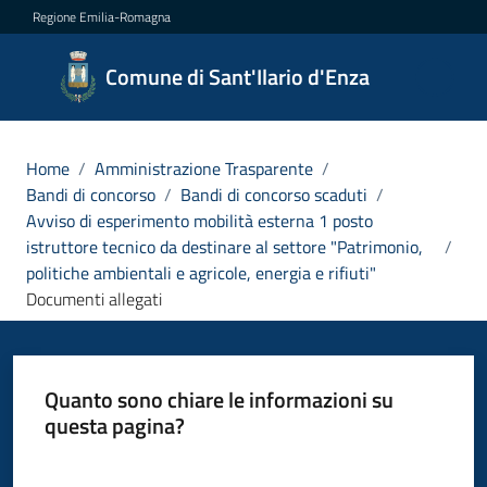
Vai al contenuto
Vai alla navigazione
Vai al footer
Regione Emilia-Romagna
Comune
Comune di Sant'Ilario d'Enza
di
Sant'Ilario
d'Enza
Home
/
Amministrazione Trasparente
/
Bandi di concorso
/
Bandi di concorso scaduti
/
Avviso di esperimento mobilità esterna 1 posto
istruttore tecnico da destinare al settore "Patrimonio,
/
Amministrazione
politiche ambientali e agricole, energia e rifiuti"
Menu selezionato
Documenti allegati
Novità
Servizi
Quanto sono chiare le informazioni su
questa pagina?
Vivere
Valuta da 1 a 5 stelle
Sant'Ilario