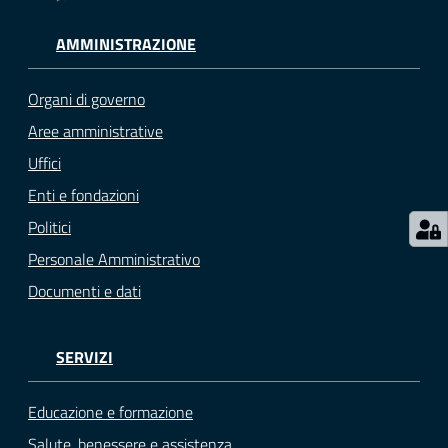
gli
AMMINISTRAZIONE
argomenti...
Organi di governo
Aree amministrative
Seguici
su
Uffici
Enti e fondazioni
Politici
Personale Amministrativo
Documenti e dati
SERVIZI
Educazione e formazione
Salute, benessere e assistenza