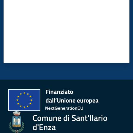
d'Enza
Prenota
Appuntamento
Segnalazioni
p
a
g
o
P
Comune di Sant'Ilario
A
d'Enza
Tutti