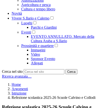
Autorizzazioni
Agricoltura e pesca
Cultura e tempo libero
Novità
Vivere S.Ilario e Calerno
Luoghi
Parchi e Giardini
Eventi
EVENTO ANNULLATO. Mercato della
Cultura Araba a S.Ilario
Prossimità e quartiere
Immagini
Video
Sponsor Evento
Allegati
Cerca nel sito
Cerca
Ricerca avanzata…
Home
Argomenti
Istruzione
Refezione scolastica 2025-26 Scuole Calvino e Collodi
Refezione scolastica 2025-26 Scuole Calvino e