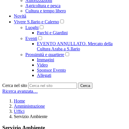
Autorizzazioni
Agricoltura e pesca
Cultura e tempo libero
Novità
Vivere S.Ilario e Calerno
Luoghi
Parchi e Giardini
Eventi
EVENTO ANNULLATO. Mercato della
Cultura Araba a S.Ilario
Prossimità e quartiere
Immagini
Video
Sponsor Evento
Allegati
Cerca nel sito
Cerca
Ricerca avanzata…
Home
Amministrazione
Uffici
Servizio Ambiente
Servizio Ambiente