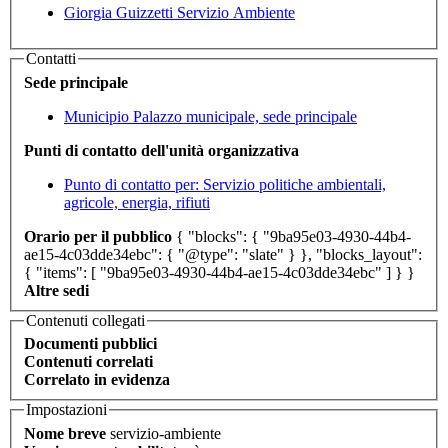
Giorgia Guizzetti
Servizio Ambiente
Contatti
Sede principale
Municipio
Palazzo municipale, sede principale
Punti di contatto dell'unità organizzativa
Punto di contatto per: Servizio politiche ambientali,
agricole, energia, rifiuti
Orario per il pubblico
{ "blocks": { "9ba95e03-4930-44b4-
ae15-4c03dde34ebc": { "@type": "slate" } }, "blocks_layout":
{ "items": [ "9ba95e03-4930-44b4-ae15-4c03dde34ebc" ] } }
Altre sedi
Contenuti collegati
Documenti pubblici
Contenuti correlati
Correlato in evidenza
Impostazioni
Nome breve
servizio-ambiente