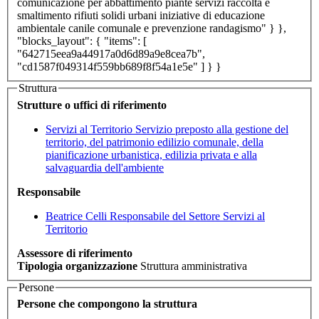
comunicazione per abbattimento piante servizi raccolta e
smaltimento rifiuti solidi urbani iniziative di educazione
ambientale canile comunale e prevenzione randagismo" } },
"blocks_layout": { "items": [
"642715eea9a44917a0d6d89a9e8cea7b",
"cd1587f049314f559bb689f8f54a1e5e" ] } }
Struttura
Strutture o uffici di riferimento
Servizi al Territorio
Servizio preposto alla gestione del
territorio, del patrimonio edilizio comunale, della
pianificazione urbanistica, edilizia privata e alla
salvaguardia dell'ambiente
Responsabile
Beatrice Celli
Responsabile del Settore Servizi al
Territorio
Assessore di riferimento
Tipologia organizzazione
Struttura amministrativa
Persone
Persone che compongono la struttura