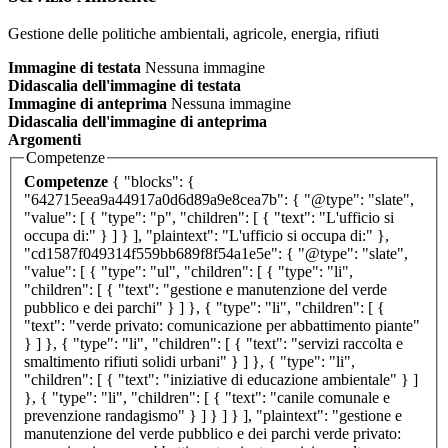
Gestione delle politiche ambientali, agricole, energia, rifiuti
Immagine di testata
Nessuna immagine
Didascalia dell'immagine di testata
Immagine di anteprima
Nessuna immagine
Didascalia dell'immagine di anteprima
Argomenti
Competenze
Competenze
{ "blocks": {
"642715eea9a44917a0d6d89a9e8cea7b": { "@type": "slate",
"value": [ { "type": "p", "children": [ { "text": "L'ufficio si
occupa di:" } ] } ], "plaintext": "L'ufficio si occupa di:" },
"cd1587f049314f559bb689f8f54a1e5e": { "@type": "slate",
"value": [ { "type": "ul", "children": [ { "type": "li",
"children": [ { "text": "gestione e manutenzione del verde
pubblico e dei parchi" } ] }, { "type": "li", "children": [ {
"text": "verde privato: comunicazione per abbattimento piante"
} ] }, { "type": "li", "children": [ { "text": "servizi raccolta e
smaltimento rifiuti solidi urbani" } ] }, { "type": "li",
"children": [ { "text": "iniziative di educazione ambientale" } ]
}, { "type": "li", "children": [ { "text": "canile comunale e
prevenzione randagismo" } ] } ] } ], "plaintext": "gestione e
manutenzione del verde pubblico e dei parchi verde privato: