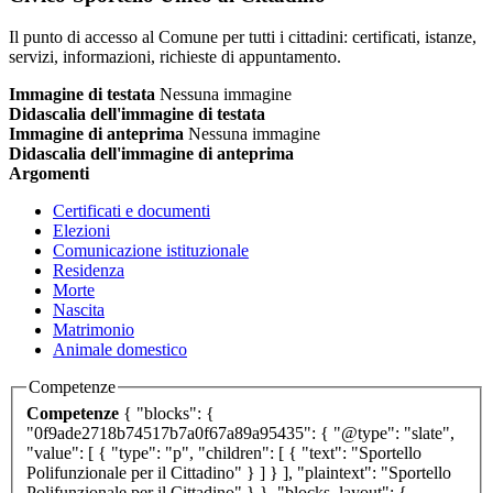
Il punto di accesso al Comune per tutti i cittadini: certificati, istanze,
servizi, informazioni, richieste di appuntamento.
Immagine di testata
Nessuna immagine
Didascalia dell'immagine di testata
Immagine di anteprima
Nessuna immagine
Didascalia dell'immagine di anteprima
Argomenti
Certificati e documenti
Elezioni
Comunicazione istituzionale
Residenza
Morte
Nascita
Matrimonio
Animale domestico
Competenze
Competenze
{ "blocks": {
"0f9ade2718b74517b7a0f67a89a95435": { "@type": "slate",
"value": [ { "type": "p", "children": [ { "text": "Sportello
Polifunzionale per il Cittadino" } ] } ], "plaintext": "Sportello
Polifunzionale per il Cittadino" } }, "blocks_layout": {