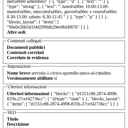
met\u00e0 settembre)" } ], "type": "u" }, { "text": "" } ],
"type": "strong" }, { "text": ": luned\u00ec 10.00-13.00:
marted\u00ec, mercoled\u00ec, gioved\u00ec e venerd\u00ec
8.30-13.00: sabato: 8.30-12.45 " } ], "type": "p" } ] } },
"blocks_layout": { "items": [
"90e0e26b5d1f4d299fdb29ee0bf4f876" ] } }
Altre sedi
Contenuti collegati
Documenti pubblici
Contenuti correlati
Correlato in evidenza
Impostazioni
Nome breve
servizio-1-civico-sportello-unico-al-cittadino
Versionamento abilitato
sì
Ulteriori informazioni
Ulteriori informazioni
{ "blocks": { "d1551c88-2874-4998-
835b-27cef42736cc": { "@type": "slate" } }, "blocks_layout":
{ "items": [ "d1551c88-2874-4998-835b-27cef42736cc" ] } }
SEO
Titolo
Descrizione