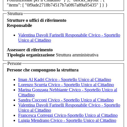
"items": [ "0f9ade2718b74517b7a0f67a89a95435" ] } }
Struttura
Strutture o uffici di riferimento
Responsabile
Valentina Davoli Farinelli
Responabile Civico - Sportello
Unico al Cittadino
Assessore di riferimento
Tipologia organizzazione
Struttura amministrativa
Persone
Persone che compongono la struttura
Iman Al Kadri
Civico - Sportello Unico al Cittadino
Lorenzo Scurria
Civico - Sportello Unico al Cittadino
Marina Gonzaga Nebbiante
Civico - Sportello Unico al
Cittadino
Sandra Cocconi
Civico - Sportello Unico al Cittadino
Valentina Davoli Farinelli
Responabile Civico - Sportello
Unico al Cittadino
Francesca Correggi
Civico-Sportello Unico al Cittadino
Luigia Mendrano
Civico - Sportello Unico al Cittadino