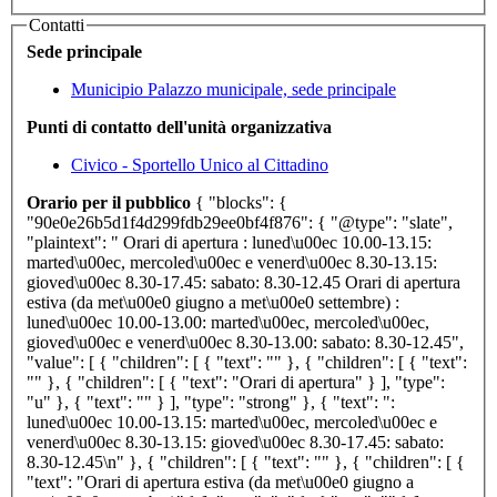
Contatti
Sede principale
Municipio
Palazzo municipale, sede principale
Punti di contatto dell'unità organizzativa
Civico - Sportello Unico al Cittadino
Orario per il pubblico
{ "blocks": {
"90e0e26b5d1f4d299fdb29ee0bf4f876": { "@type": "slate",
"plaintext": " Orari di apertura : luned\u00ec 10.00-13.15:
marted\u00ec, mercoled\u00ec e venerd\u00ec 8.30-13.15:
gioved\u00ec 8.30-17.45: sabato: 8.30-12.45 Orari di apertura
estiva (da met\u00e0 giugno a met\u00e0 settembre) :
luned\u00ec 10.00-13.00: marted\u00ec, mercoled\u00ec,
gioved\u00ec e venerd\u00ec 8.30-13.00: sabato: 8.30-12.45",
"value": [ { "children": [ { "text": "" }, { "children": [ { "text":
"" }, { "children": [ { "text": "Orari di apertura" } ], "type":
"u" }, { "text": "" } ], "type": "strong" }, { "text": ":
luned\u00ec 10.00-13.15: marted\u00ec, mercoled\u00ec e
venerd\u00ec 8.30-13.15: gioved\u00ec 8.30-17.45: sabato:
8.30-12.45\n" }, { "children": [ { "text": "" }, { "children": [ {
"text": "Orari di apertura estiva (da met\u00e0 giugno a