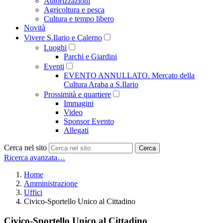
Autorizzazioni
Agricoltura e pesca
Cultura e tempo libero
Novità
Vivere S.Ilario e Calerno
Luoghi
Parchi e Giardini
Eventi
EVENTO ANNULLATO. Mercato della
Cultura Araba a S.Ilario
Prossimità e quartiere
Immagini
Video
Sponsor Evento
Allegati
Cerca nel sito
Cerca
Ricerca avanzata…
Home
Amministrazione
Uffici
Civico-Sportello Unico al Cittadino
Civico-Sportello Unico al Cittadino