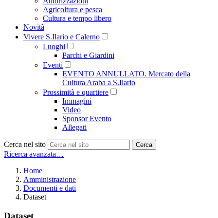
Autorizzazioni
Agricoltura e pesca
Cultura e tempo libero
Novità
Vivere S.Ilario e Calerno
Luoghi
Parchi e Giardini
Eventi
EVENTO ANNULLATO. Mercato della
Cultura Araba a S.Ilario
Prossimità e quartiere
Immagini
Video
Sponsor Evento
Allegati
Cerca nel sito
Cerca
Ricerca avanzata…
Home
Amministrazione
Documenti e dati
Dataset
Dataset